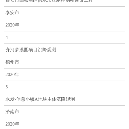
泰安市高铁新区供水加压站控制楼建设工程
天
地
泰安市
2020年
人
才
4
招
聘
齐河梦溪园项目沉降观测
HT
德州市
H.
C
2020年
O
M-
5
华
体
水发·信息小镇A地块主体沉降观测
会
（中
济南市
国）
2020年