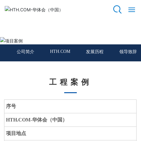
HTH.COM
网
站
项目案例
HT
H.
HTH.COM
公司简介
发展历程
领导致辞
C
O
M
工程案例
关
于
我
序号
们
HTH.COM-华体会（中国）
资
质
项目地点
荣