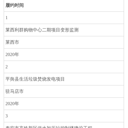
誉
履约时间
1
主
营
莱西利群购物中心二期项目变形监测
业
务
莱西市
项
2020年
目
案
2
例
平舆县生活垃圾焚烧发电项目
新
驻马店市
闻
动
2020年
态
3
员
工