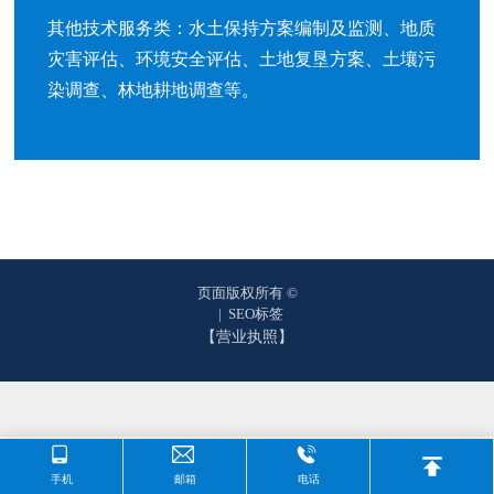
誉
其他技术服务类：水土保持方案编制及监测、地质
灾害评估、环境安全评估、土地复垦方案、土壤污
主
染调查、林地耕地调查等。
营
业
务
项
目
案
例
页面版权所有 ©
|
SEO标签
新
【营业执照】
闻
动
态
员
手机
邮箱
电话
工