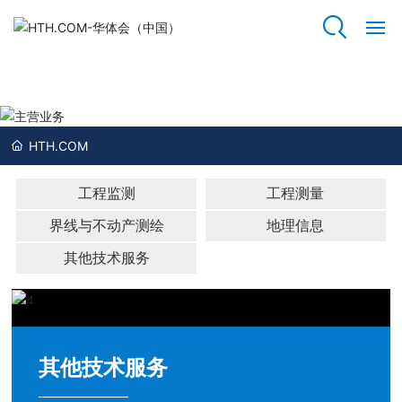
HTH.COM
网
站
主营业务
HT
H.
HTH.COM
C
O
工程监测
工程测量
M
界线与不动产测绘
地理信息
关
其他技术服务
于
我
们
资
其他技术服务
质
荣