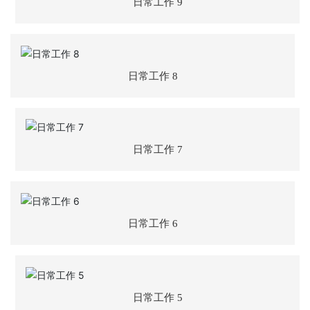
日常工作 9
誉
主
营
业
日常工作 8
务
项
目
日常工作 7
案
例
新
闻
日常工作 6
动
态
员
日常工作 5
工