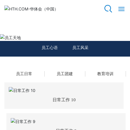
HTH.COM
网
站
员工天地
HT
H.
员工心语
员工风采
C
O
M
员工日常
员工团建
教育培训
关
于
我
们
日常工作 10
资
质
荣