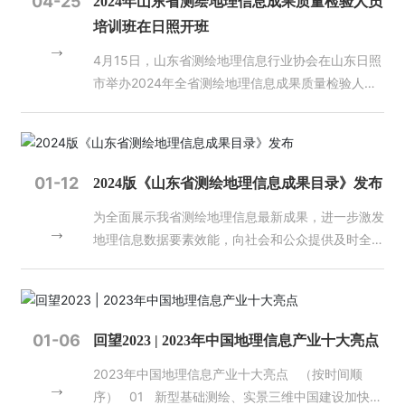
04-25
2024年山东省测绘地理信息成果质量检验人员
天
为社会各界提供优质的技术服务。
培训班在日照开班
地
4月15日，山东省测绘地理信息行业协会在山东日照
人
市举办2024年全省测绘地理信息成果质量检验人员
才
培训班。山东省自然资源厅国土测绘处一级主任科员
招
任艇、山东省测绘地理信息行业协会秘书长杨艳萍出
聘
席开班仪式，来自济南市（含中央驻济、省直单
位）、枣庄市自然资源主管部门（联络处）、测绘资
01-12
2024版《山东省测绘地理信息成果目录》发布
HT
质单位、会员单位从事测绘地理信息成果质量检验工
H.
为全面展示我省测绘地理信息最新成果，进一步激发
作的管理人员、业务人员620余人参加了第一期培训
C
地理信息数据要素效能，向社会和公众提供及时全
班。 开班式上，任艇代表省厅国土测绘处讲话时强
O
面、精准可靠的地理信息服务，山东省自然资源厅组
调，一是质检工作责任重大、使命光荣。质量是测绘
M-
织编制了2024版《山东省测绘地理信息成果目
地理信息行业的生命线，质检人员是保障质量的重要
华
录》。目录涵盖测绘基准成果、基础测绘成果、专项
体
力量。在2023年全国测绘地理信息工作会议上，王
会
测绘成果、地理信息公共服务和地图产品五大方面，
广华部长向全体测绘工作者提出了“四个为”工作要
01-06
回望2023 | 2023年中国地理信息产业十大亮点
（中
包含了卫星导航定位基准服务、大地控制网、水准控
求。2024年全国自然资源工作会议又明确提出，要
国）
2023年中国地理信息产业十大亮点 （按时间顺
制网、似大地水准面、数字线划图、数字正射影像
推进测绘地理信息工作转型升级，服务支撑数字中国
序） 01 新型基础测绘、实景三维中国建设加快推
图、数字高程模型、地理国情普查与监测、地表形变
建设和数字经济发展。加快完善时空信息新型基础设