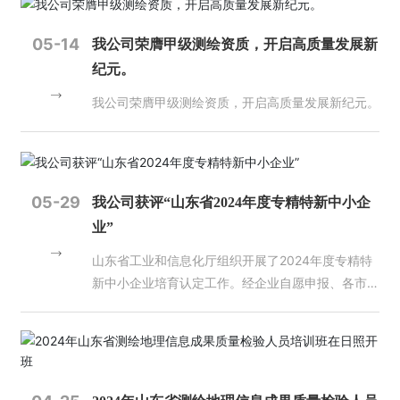
誉
心理念。
05-14
我公司荣膺甲级测绘资质，开启高质量发展新
主
纪元。
营
业
我公司荣膺甲级测绘资质，开启高质量发展新纪元。
务
项
目
05-29
案
我公司获评“山东省2024年度专精特新中小企
例
业”
山东省工业和信息化厅组织开展了2024年度专精特
新
新中小企业培育认定工作。经企业自愿申报、各市中
闻
小企业主管部门推荐、合规性审查、专家评审等程
动
态
序，我公司获评“山东省2024年度专精特新中小企
业”，这是对我单位过去几年坚持科技创新，坚持研
发投入的积极肯定。 在未来的发展规划中，我单位
员
工
将继续秉承科技创新的理念，加大科研投入，更好地