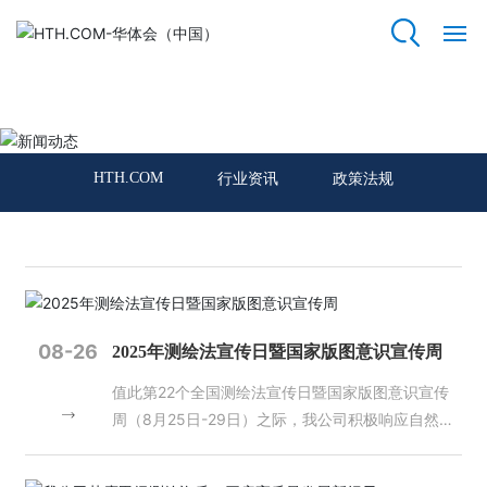
HTH.COM
网
站
新闻动态
HT
H.
HTH.COM
行业资讯
政策法规
C
O
M
关
于
我
08-26
2025年测绘法宣传日暨国家版图意识宣传周
们
值此第22个全国测绘法宣传日暨国家版图意识宣传
周（8月25日-29日）之际，我公司积极响应自然资
资
源部门号召，全面部署主题宣传活动，以实际行动践
质
荣
行“规范使用地图，一点都不能错”的国家版图意识核