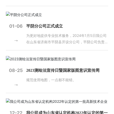
进 2023年3月，自然资源部印发《实景三维中国建
监测、实景三维山东、水下地形测绘及标准地图等地
施，深度挖掘测绘地理信息数据价值，补齐基础数据
设总体实施方案（2022-2025）》，对实景三维中
理信息数据成果，现向社会进行发布。 登录山东省
管理制度政策供给短板，加强地理信息安全监管。这
国建设的建设任务、技术路线与方法、主要成果与汇
自然资源厅官网（//dnr.shandong.gov.cn/），在
些都是新时代、新征程对测绘地理信息事业高质量发
集、组织实施等进行说明。11月，中国地理信息产业
“省级网上政务大厅”栏目下点击“山东省测绘地理信
展提出的新目标、新要求，实现这些目标永远绕不开
01-06
平阴分公司正式成立
协会成功完成首次实景三维相关软件测评并发布测评
息综合监管服务平台”即可查询。（地理信息管理处
质量这条生命线。 二是质检工作依然存在问题，亟
为更好地提供专业技术服务，2024年1月5日我公司
结果。2023年，实景三维中国建设加快推进，新型
国土测绘院 地图院）
待解决。近年来，各单位质量意识明显提高，各级质
在山东省济南市平阴县开设分公司，平阴公司负责人
基础测绘试点建设驶入快车道。我国已初步确立以现
量监管力度显著加强。但是，产品、成果和服务质量
由王树森同志担任。
代测绘基准、实景三维中国、时空大数据平台为主要
与经济社会发展和自然资源管理工作的要求还存在一
内容的新型基础测绘业务格局。 02 我国北斗系
定差距。主要表现在：思想上不重视、制度上不落
统、遥感卫星等空间基础设施快速发展 2023年5
实、能力上有欠缺。特别是近几年测绘技术手段越来
月、12月，第56颗、57和58颗北斗导航卫星成功发
越先进，成果形式越来越丰富，比如机载激光雷达点
08-25
2023测绘法宣传日暨国家版图意识宣传周
射。3颗卫星将进一步提升北斗系统可靠性和服务性
云数据、三维地理信息模型等新成果质检标准，都对
规范使用地图，一点都不能错。
能，对支撑北斗系统稳定运行和规模应用、推广北斗
质检员提出了更高的要求。 三是质量管理还有很长
系统特色服务、为下一代北斗卫星的设计奠定基础具
的路要走，任重道远。走好质检之路，需要抓思想、
有重要意义。11月，北斗系统正式加入国际民航组织
抓落实、抓培训。思想是行动的先导，只有思想重视
（ICAO）标准，成为全球民航通用的卫星导航系
了，行动上才会有落实。大家要认真学习关于质量管
统。 2023年，我国成功发射多颗遥感卫星，其中S
理的相关要求，争当法律的维护者、质量的坚守者、
AR（合成孔径雷达）遥感卫星数量大幅增长，丰富
12-22
数据的保护者。要从生产组织上找问题，在生产过程
我公司成为山东省认定机构2022年认定的第一