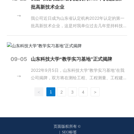
了我国卫星遥感数据产品。3月，航天宏图信息技术
中抓质量，切实增强工作的责任感。同时，还要抓好
批高新技术企业
股份有限公司“女娲星座”首发4颗SAR卫星成功发
培训。一方面抓好质检人员的培训，及时掌握最新行
我公司近日成为山东省认定机构2022年认定的第一
射。5月，武汉大学、山东锋士等单位牵头研发的全
业动态；另一方面要抓好生产人员培训。质量不是检
批高新技术企业，这是对我单位过去几年坚持科技创
球首颗Ka频段高分辨率SAR卫星“珞珈二号01星”成功
查出来的，而是生产出来的，必须牢固树立质量意
新，坚持研发投入的积极肯定。 在未来的发展规划
发射。6月，长沙天仪空间科技研究院有限公司研制
识，时刻紧绷质量这根弦。 此次培训，省厅国土测
中，我单位将继续秉承科技创新的理念，加大科研投
的“绵阳星座”“涪城一号”SAR卫星成功发射。7月，北
绘处、省测绘地理信息行业协会给予高度重视，邀请
入，更好地为社会各界提供优质的技术服务。
京四象爱数科技有限公司抓总研制的“矿大南湖号”SA
业内专家授课，全面讲解质检、新技术规范标准、技
R卫星成功发射。8月，国家民用空间基础设施中的
术要求等，培训内容丰富，针对性、实用性强，旨在
09-05
山东科技大学“教学实习基地”正式揭牌
科研卫星、世界首颗地球同步轨道SAR卫星陆地探测
进一步加强测绘地理信息成果质量监督检查，强化全
2022年9月5日，山东科技大学“教学实习基地”在我
四号01卫星（应急减灾高轨SAR卫星）成功发射。
员业务质量意识，树立从业责任意识，扛起质检工作
公司揭牌，双方将在测绘工程、工程测量、工程建
03 清理拖欠测绘地理信息企业账款工作持续开展
重任，守好测绘成果质量的生命线。要进一步明确目
设、地理信息工程等专业领域展开科研合作，并在人
2023年，自然资源部发布《关于持续开展清理拖欠
标责任，把“两级检查一级验收”制度落实到位，打造
1
<
2
3
4
>
才培养及就业、科研项目等多方面进行深入合作。
测绘地理信息企业账款工作的通知》，继续常态化做
精品工程，靠质量求生存、谋发展。希望质检工作者
山东科技大学在青岛、泰安、济南三地办学，总占地
好清欠工作，并委托中国地理信息产业协会开展监测
勇担职责使命，全面提升测绘成果整体质量水平和测
面积3500余亩，建筑面积138万平方米，固定资产
工作。首次监测填报工作已于2023年7月完成，协会
绘地理信息质检业务能力水平，助力测绘地理信息事
总值31亿元，教学科研仪器设备总值8亿元。学校设
已将监测数据上报自然资源部。自2024年起，每年1
业高质量发展。 受省自然资源厅国土测绘处委托，
有教学单位33个，科研单位5个。有博士后科研流动
月、7月填报2次。除自然资源系统外，协会还开展
省测绘地理信息行业协会对报名参加2024年全省测
页面版权所有 ©
站9个，博士学位授权一级学科10个，硕士学位授权
|
SEO标签
了各领域拖欠地理信息企业账款情况的调研，并向农
绘地理信息质检管理人员培训的3028人分五期进行