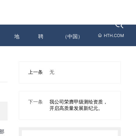
闻动
员工天
人才招
HTH.COM-华体会
HTH.COM
地
聘
（中国）
上一条
无
下一条
我公司荣膺甲级测绘资质，
开启高质量发展新纪元。
部