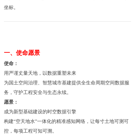
誉
坐标。
主
营
业
务
一、使命愿景
项
目
使命：
案
用严谨丈量天地，以数据重塑未来
例
为国土空间治理、智慧城市基建提供全生命周期空间数据服
新
务，守护工程安全与生态永续。
闻
愿景：
动
态
成为新型基础建设的时空数据引擎
构建“空天地水”一体化的精准感知网络，让每寸土地可测可
员
控，每项工程可知可溯。
工