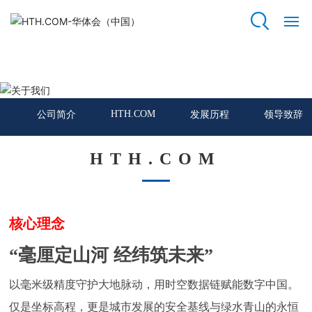
HTH.COM
网
站
关于我们
HT
H.
HTH.COM
公司简介
发展历程
领导致辞
C
O
M
HTH.COM
关
于
我
核心理念
们
“毫厘定山河 经纬筑未来”
资
以毫米级精度守护大地脉动，用时空数据链赋能数字中国。
质
荣
仅是坐标高程，更是城市发展的安全基线与绿水青山的永恒