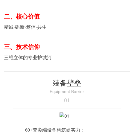
天
地
二、核心价值
人
精诚·砺新·笃信·共生
才
招
三、技术信仰
聘
三维立体的专业护城河
HT
H.
C
装备壁垒
O
M-
Equipment Barrier
华
01
体
会
（中
国）
60+套尖端设备构筑硬实力：