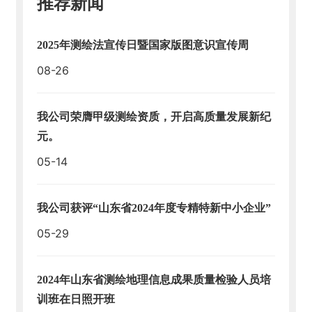
推荐新闻
天
地
2025年测绘法宣传日暨国家版图意识宣传周
人
08-26
才
招
聘
我公司荣膺甲级测绘资质，开启高质量发展新纪
元。
HT
05-14
H.
C
O
M-
我公司获评“山东省2024年度专精特新中小企业”
华
05-29
体
会
（中
2024年山东省测绘地理信息成果质量检验人员培
国）
训班在日照开班