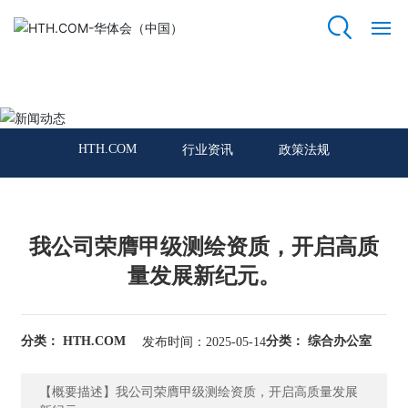
HTH.COM
网
站
新闻动态
HT
H.
HTH.COM
行业资讯
政策法规
C
O
M
我公司荣膺甲级测绘资质，开启高质
关
于
量发展新纪元。
我
们
分类： HTH.COM
分类： 综合办公室
发布时间：2025-05-14
资
质
【概要描述】我公司荣膺甲级测绘资质，开启高质量发展
荣