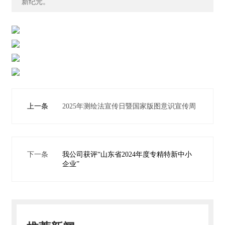
新纪元。
誉
主
营
业
务
项
目
上一条
2025年测绘法宣传日暨国家版图意识宣传周
案
例
新
下一条
我公司获评“山东省2024年度专精特新中小
闻
企业”
动
态
员
工